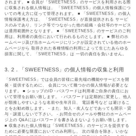
されます。 ■ 会員が「SWEETNESS」のサービスを利用される際
に収集される個人情報は、 「SWEETNESS」の個人情報保護につ
いての考え方に従って管理されます。 ■ 「SWEETNESS」の個人
情報保護考え方は、 「SWEETNESS」が直接提供される サービ
スのみであり、リンク等でつながった他の組織・会社等のサービス
は適用範囲外となります。 ■ 「SWEETNESS」のサービスのご利
用は、利用者の責任において行われるものとします。 ■ 弊社のホ
ームページ及び当ホームページにリンクが設定されている他のホー
ムページから 取得された各種情報の利用によって生じたあらゆる
損害に関して、「SWEETNESS」は 一切の責任を負いません。
2．「SWEETNESS」の個人情報の収集と利用
「SWEETNESS」では会員の皆様に最先端の機能やサービスを開
発・提供するために、 会員について幾つかの個人情報が必要とな
ります。 ■ ショップのID・パスワードは利用者ご自身の責任にお
いて管理をお願い致します。 - パスワードは定期的に変更し、他人
が類推しやすいような名前や生年月日、 電話番号など は避けるこ
とをお勧め致します。 - また、知人・友人などであっても開示・貸
与・譲渡しないで下さい。 - お問合せのメールや弊社のホームペー
ジ上の Q&Aにはパスワードを書き込まないようお願い致します。
■ 収集された個人情報は「SWEETNESS」のサービスを提供する
ために必要な限度においてのみ利用し、 次の場合を除き、いかな