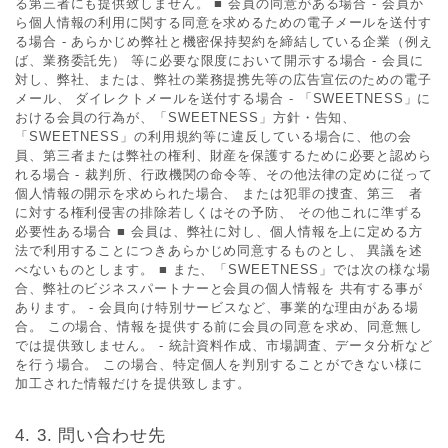
る第三者にも提供致しません。 ■ 会員の同意がある場合 - 会員か
ら個人情報の利用に関する同意を求めるための電子メールを送付す
る場合 - あらかじめ弊社と機密保持契約を締結している企業（例え
ば、業務委託先） 等に必要な限度において開示する場合 - 会員に
対し、弊社、または、弊社の業務提携先等の広告宣伝のための電子
メール、 ダイレクトメールを送付する場合 - 「SWEETNESS」に
おける会員の行為が、「SWEETNESS」方針・告知、
「SWEETNESS」の利用規約等に違反している場合に、他の会
員、第三者または弊社の権利、財産を保護するために必要と認めら
れる場合 - 裁判所、行政機関の命令等、その他法律の定めに従って
個人情報の開示を求められた場合、 または犯罪の捜査、第三 者
に対する権利侵害の排除若しくはその予防、 その他これに準ずる
必要性ある場合 ■ 会員は、弊社に対し、個人情報を上に定める方
法で利用することにつきあらかじめ同意するものとし、 異議を述
べないものとします。 ■ また、「SWEETNESS」では次の様な場
合、弊社のビジネスパートナーと会員の個人情報を 共有する事が
あります。 - 会員向け特別サービスなど、事業的な理由がある場
合。 この場合、情報を提供する前に会員の同意を求め、同意無し
では提供致しません。 - 統計資料作成、市場調査、データ分析など
を行う場合。 この場合、特定個人を判別することができない様に
加工された情報だけを提供致します。
3. 問い合わせ先