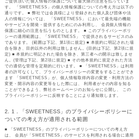
ご提供頂いた個人情報の保護について最大限の注意を払っていま
す。 「SWEETNESS」の個人情報保護についての考え方は以下の
通りです。 ■ 弊社では会員様により登録された個人及び団体や法
人の情報については、 「SWEETNESS」 において最先端の機能
やサービスを開発・提供するためにのみ利用し、 会員個人情報の
保護に細心の注意を払うものとします。 ■ このプライバシーポリ
シーの適用範囲は、「SWEETNESS」 で提供されるサービスのみ
であります。 (範囲は下記、第1項に規定) ■ 本規約に明記された場
合を除き、目的以外の利用は致しません。(目的は下記、第2項に規
定) ■ 本規約に明記された場合を除き、第三者への開示は致しませ
ん。(管理は下記、第2項に規定) ■ その他本規約に規定された方法
での適切な管理を定期的に行います。 ■ 「SWEETNESS」は利用
者の許可なくして、プライバシーポリシーの変更をすることができ
ます 「SWEETNESS」が、個人情報取得内容の変更・利用方法の
変更・開示内容の変更等をした際には、 利用者がその内容を知る
ことができるよう、弊社ホームページのお知らせに公開し、 この
プライバシーポリシーに反映することにより通知致します。
1．「SWEETNESS」のプライバシーポリシーに
ついての考え方が適用される範囲
■ 「SWEETNESS」のプライバシーポリシーについての考え方
は、 会員が「SWEETNESS」のサービスを利用される場合に適用