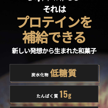
それは
プロテインを
補給できる
新しい発想から生まれた和菓子
低糖質
炭水化物
15
g
たんぱく質