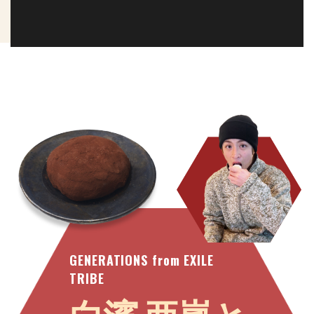
GENERATIONS from EXILE
TRIBE
白濱 亜嵐
と