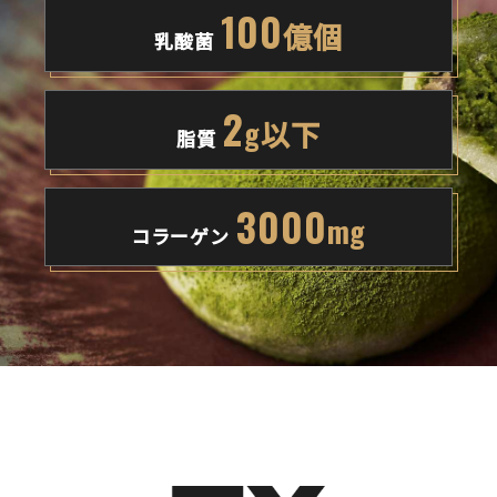
100
億個
乳酸菌
2
g以下
脂質
3000
mg
コラーゲン