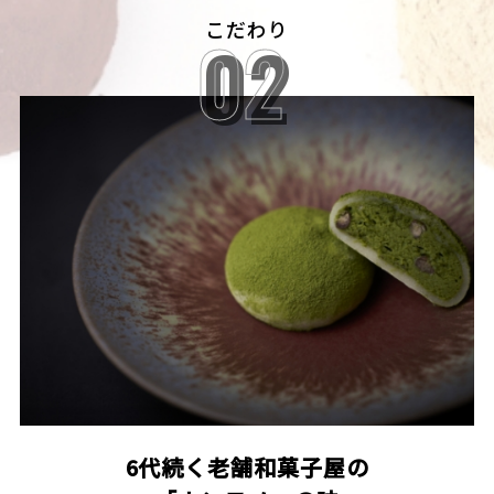
こだわり
02
02
6代続く老舗和菓子屋の