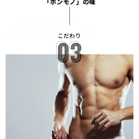
「ホンモノ」の味
こだわり
03
03